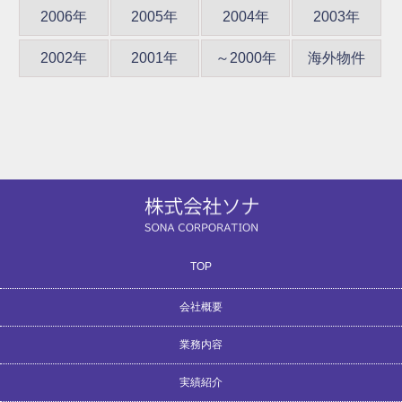
2006年
2005年
2004年
2003年
2002年
2001年
～2000年
海外物件
TOP
会社概要
業務内容
リクルート（社員募集中！）
交通アクセス
サイトマップ
会社沿革
会社概要
お問合せ
実績紹介
建築音響（設計・施工・監理）
スタジオ音響システム設計
建築音響コンサルタント
音響コンテンツ制作
音響測定