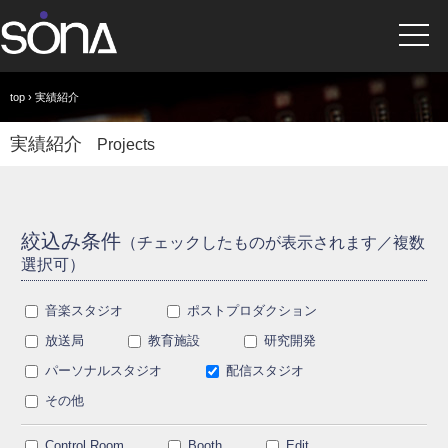
top
› 実績紹介
実績紹介
Projects
絞込み条件
（チェックしたものが表示されます／複数
選択可）
音楽スタジオ
ポストプロダクション
放送局
教育施設
研究開発
パーソナルスタジオ
配信スタジオ
その他
Control Room
Booth
Edit