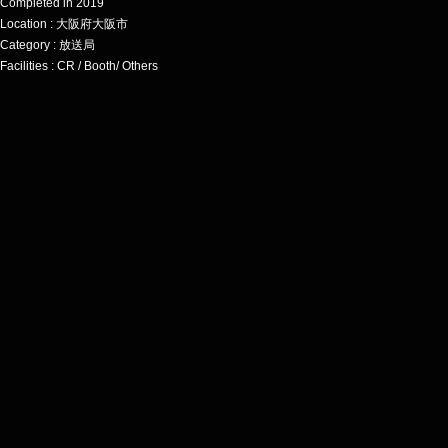
Completed in 2019
Location : 大阪府大阪市
Category : 放送局
Facilities : CR / Booth/ Others