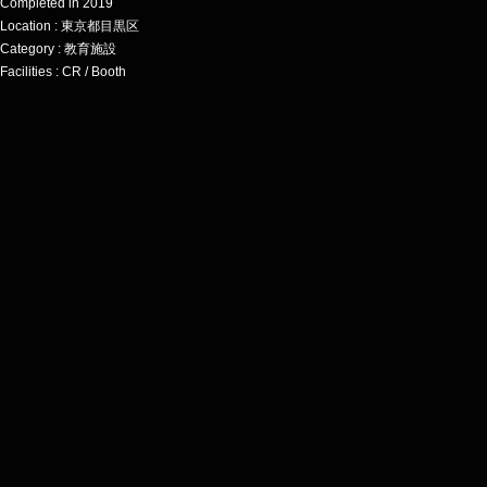
Completed in 2019
Location : 東京都目黒区
Category : 教育施設
Facilities : CR / Booth