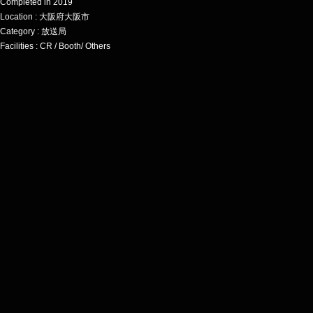
Completed in 2019
Location : 大阪府大阪市
Category : 放送局
Facilities : CR / Booth/ Others