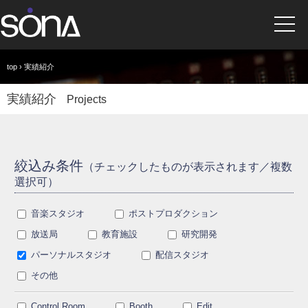
top
› 実績紹介
実績紹介
Projects
絞込み条件
（チェックしたものが表示されます／複数
選択可）
音楽スタジオ
ポストプロダクション
放送局
教育施設
研究開発
パーソナルスタジオ
配信スタジオ
その他
Control Room
Booth
Edit