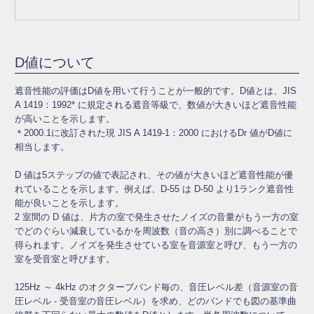
D値について
遮音性能の評価はD値を用いて行うことが一般的です。D値とは、JIS
A 1419：1992* に規定される遮音等級で、数値が大きいほど遮音性能
が高いことを示します。
＊2000.1に改訂された現 JIS A 1419-1：2000 におけるDr 値がD値に
相当します。
D 値は5ステップの値で表記され、その値が大きいほど遮音性能が優
れていることを示します。例えば、D-55 は D-50 より1ランク遮音性
能が良いことを示します。
2 室間の D 値は、片方の室で発生させたノイズの音量がもう一方の室
でどのぐらい減衰しているかを周波数（音の高さ）別に調べることで
得られます。ノイズを発生させている室を音源室と呼び、もう一方の
室を受音室と呼びます。
125Hz ～ 4kHz のオクターブバンド毎の、音圧レベル差（音源室の音
圧レベル - 受音室の音圧レベル）を求め、どのバンドでも図の基準曲