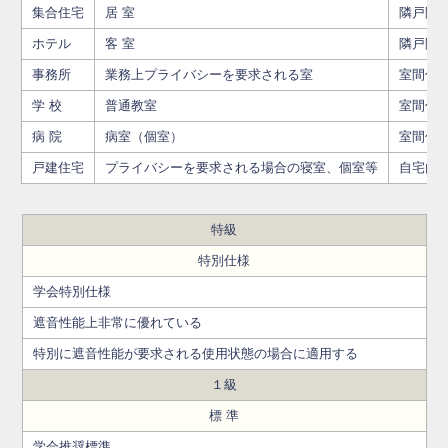
集合住宅
居 室
隣戸間
ホテル
客 室
隣戸間
事務所
業務上プライバシーを要求される室
室間仕
学 校
普通教室
室間仕
病 院
病室（個室）
室間仕
戸建住宅
プライバシーを要求される場合の寝室、個室等
自宅内
特級
特別仕様
学会特別仕様
遮音性能上非常に優れている
特別に遮音性能が要求される使用状態の場合に適用する
１級
標 準
学会推奨標準