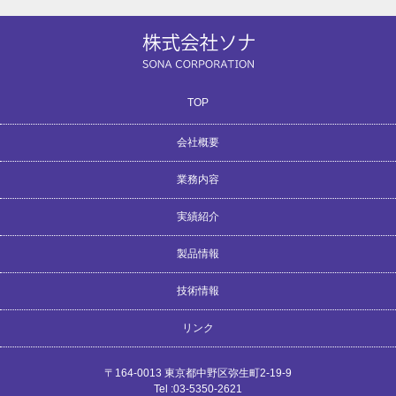
TOP
会社概要
業務内容
リクルート（社員募集中！）
交通アクセス
サイトマップ
会社沿革
会社概要
お問合せ
実績紹介
建築音響（設計・施工・監理）
スタジオ音響システム設計
建築音響コンサルタント
音響コンテンツ制作
音響測定
製品情報
ポストプロダクション
パーソナルスタジオ
音楽スタジオ
教育施設
研究開発
実績一覧
放送局
その他
技術情報
オリジナル防音扉 SPDシリーズ
Vibsorber（ヴィブソーバー）
高性能ローラーハンドル
Tendas（テンダス）
オーダー家具
リンク
資料ダウンロード
NC値について
D値について
技術情報
THX Ltd.
〒164-0013 東京都中野区弥生町2-19-9
Tel :03-5350-2621